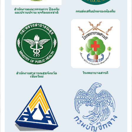
สำนักงานคณะกรรมการ ป้องกัน
กรมส่งเสริมปกครองท้องถิ่น
และปราบปราม ทุจริตแห่งชาติ
โรงพยาบาลสารภี
สำนักงานสาธารณสุขจังหวัด
เชียงใหม่