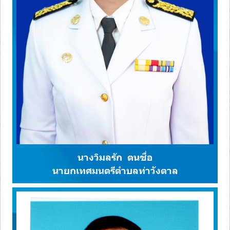
นางวิมลรัก ตนซื่อ
นายกเทศมนตรีตำบลท่าวังตาล