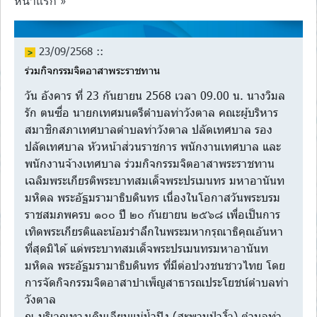
หน้าแรก »
23/09/2568 ::
ร่วมกิจกรรมจิตอาสาพระราชทาน
วัน อังคาร ที่ 23 กันยายน 2568 เวลา 09.00 น. นางวิมล
รัก ตนซื่อ นายกเทศมนตรีตำบลท่าวังตาล คณะผู้บริหาร
สมาชิกสภาเทศบาลตำบลท่าวังตาล ปลัดเทศบาล รอง
ปลัดเทศบาล หัวหน้าส่วนราชการ พนักงานเทศบาล และ
พนักงานจ้างเทศบาล ร่วมกิจกรรมจิตอาสาพระราชทาน
เฉลิมพระเกียรติพระบาทสมเด็จพระปรเมนทร มหาอานันท
มหิดล พระอัฐมรามาธิบดินทร เนื่องในโอกาสวันพระบรม
ราชสมภพครบ ๑๐๐ ปี ๒๐ กันยายน ๒๕๖๘ เพื่อเป็นการ
เทิดพระเกียรติและน้อมรำลึกในพระมหากรุณาธิคุณอันหา
ที่สุดมิได้ แด่พระบาทสมเด็จพระปรเมนทรมหาอานันท
มหิดล พระอัฐมรามาธิบดินทร ที่มีต่อปวงชนชาวไทย โดย
การจัดกิจกรรมจิตอาสาบำเพ็ญสาธารณประโยชน์ตำบลท่า
วังตาล
ณ บริเวณทางเดินเลียบแม่น้ำปิง (สะพานป่างิ้ว) ตำบลท่า