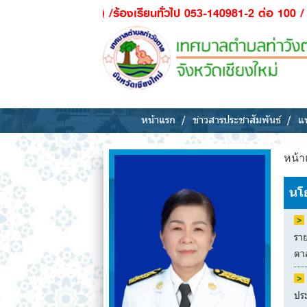
ย) /ร้องเรียนทั่วไป 053-140981-2 ต่อ 100 / ผุ้ป่วยฉุกเฉิน - กู
หน้าแรก
ข่าวสารประชาสัมพันธ์
แห
หน้า
นโ
รา
ตาล
ปร