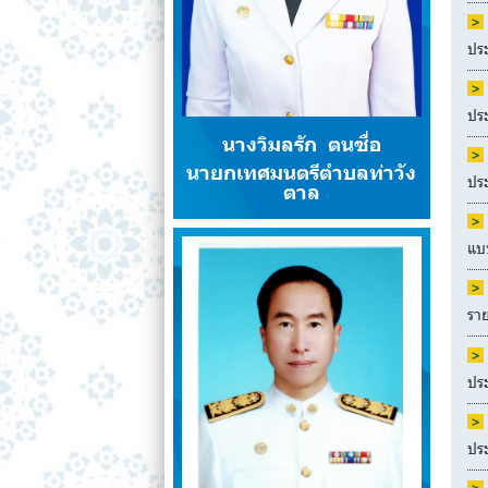
ปร
ปร
นางวิมลรัก ตนซื่อ
นายกเทศมนตรีตำบลท่าวัง
ปร
ตาล
แบ
รา
ปร
ปร