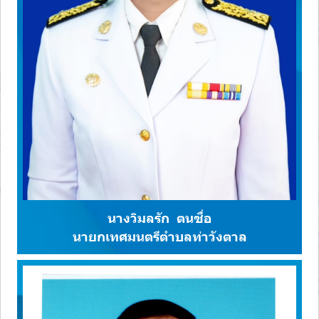
นางวิมลรัก ตนซื่อ
นายกเทศมนตรีตำบลท่าวังตาล