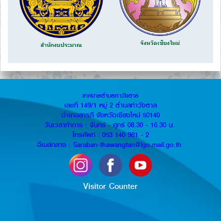
จังหวัดเชียงใหม่
สำนักงบประมาณ
เทศบาลตำบลท่าวังตาล
เลขที่ 149/1 หมู่ 2 ตำบลท่าวังตาล
อำเภอสารภี จังหวัดเชียงใหม่ 50140
วันเวลาทำการ : จันทร์ - ศุกร์ 08.30 - 16.30 น.
โทรศัพท์ : 053 140 981 - 2
อีเมล์กลาง : Saraban-thawangtan@lgo.mail.go.th
Visitor Counter