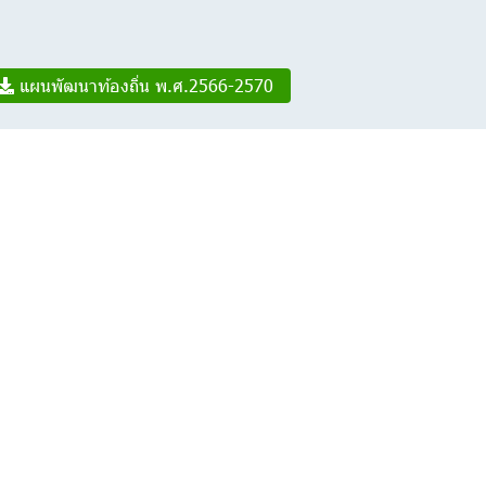
แผนพัฒนาท้องถิ่น พ.ศ.2566-2570