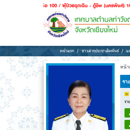
 ต่อ 100 / ผุ้ป่วยฉุกเฉิน - กู้ชีพ (นครพิงค์) 1669 / ตำรวจ - ฉ
หน้าแรก
ข่าวสารประชาสัมพันธ์
แห
หน้า
รา
รา