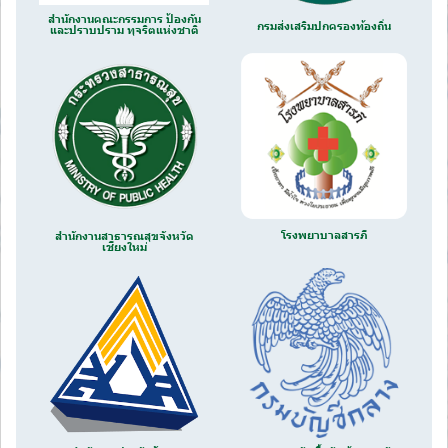
สำนักงานคณะกรรมการ ป้องกัน
กรมส่งเสริมปกครองท้องถิ่น
และปราบปราม ทุจริตแห่งชาติ
โรงพยาบาลสารภี
สำนักงานสาธารณสุขจังหวัด
เชียงใหม่