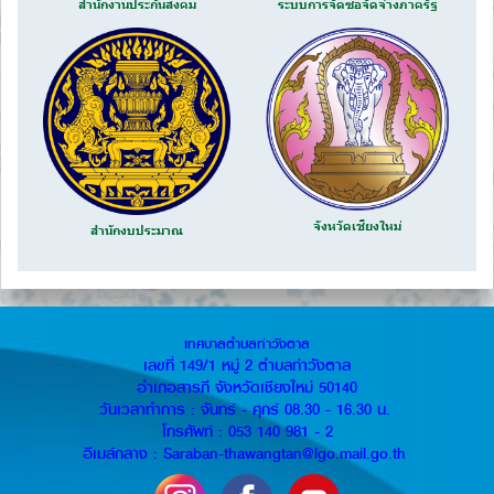
สำนักงานประกันสังคม
ระบบการจัดซื้อจัดจ้างภาครัฐ
จังหวัดเชียงใหม่
สำนักงบประมาณ
เทศบาลตำบลท่าวังตาล
เลขที่ 149/1 หมู่ 2 ตำบลท่าวังตาล
อำเภอสารภี จังหวัดเชียงใหม่ 50140
วันเวลาทำการ : จันทร์ - ศุกร์ 08.30 - 16.30 น.
โทรศัพท์ : 053 140 981 - 2
อีเมล์กลาง : Saraban-thawangtan@lgo.mail.go.th