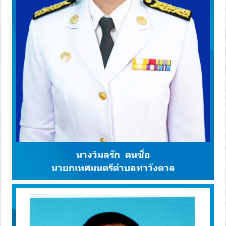
นางวิมลรัก ตนซื่อ
นายกเทศมนตรีตำบลท่าวังตาล