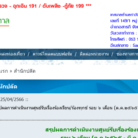
 191 / ดับเพลิง -กู้ภัย 199 ***
เทศบาลตำบลท่าว
เลขที่ 149/1 หม
อำเภอสารภี จัง
วันเวลาทำการ : 
โทรศัพท์ : 053 
อีเมล์กลาง : 
ล่งท่องเที่ยว
ดาวน์โหลดแบบฟอร์ม
ติดต่อหน่วยงาน
ช่องทางกา
แรก » สำนักปลัด
นักปลัด
25/04/2566 ::
ปผลการดำเนินงานศูนย์รับเรื่องร้องเรียน/ร้องทุกข์ รอบ ๖ เดือน (ต.ค.๒๕๖
สรุปผลการดำเนินงานศูนย์รับเรื่องร้องเ
รอบ ๖ เดือน (ต.ค.๒๕๖๕ - มี.