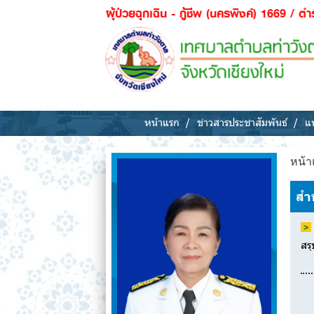
00 / ผุ้ป่วยฉุกเฉิน - กู้ชีพ (นครพิงค์) 1669 / ตำรวจ - ฉุกเฉิน
หน้าแรก
ข่าวสารประชาสัมพันธ์
แห
หน้า
สำ
สรุ