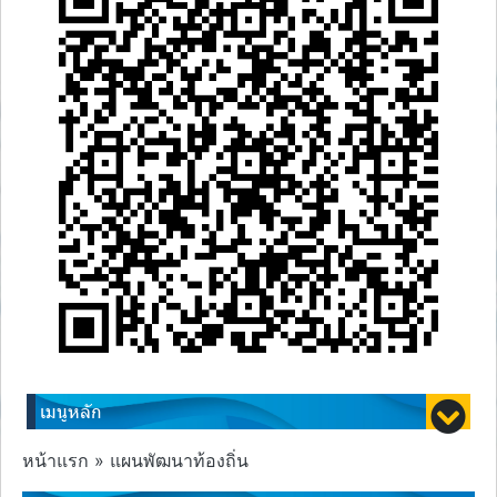
เมนูหลัก
หน้าแรก » แผนพัฒนาท้องถิ่น