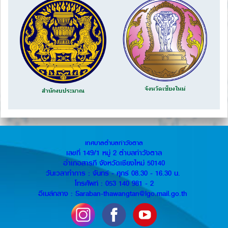
จังหวัดเชียงใหม่
สำนักงบประมาณ
เทศบาลตำบลท่าวังตาล
เลขที่ 149/1 หมู่ 2 ตำบลท่าวังตาล
อำเภอสารภี จังหวัดเชียงใหม่ 50140
วันเวลาทำการ : จันทร์ - ศุกร์ 08.30 - 16.30 น.
โทรศัพท์ : 053 140 981 - 2
อีเมล์กลาง : Saraban-thawangtan@lgo.mail.go.th