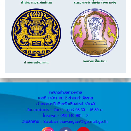
สำนักงานประกันสังคม
ระบบการจัดซื้อจัดจ้างภาครัฐ
จังหวัดเชียงใหม่
สำนักงบประมาณ
เทศบาลตำบลท่าวังตาล
เลขที่ 149/1 หมู่ 2 ตำบลท่าวังตาล
อำเภอสารภี จังหวัดเชียงใหม่ 50140
วันเวลาทำการ : จันทร์ - ศุกร์ 08.30 - 16.30 น.
โทรศัพท์ : 053 140 981 - 2
อีเมล์กลาง : Saraban-thawangtan@lgo.mail.go.th