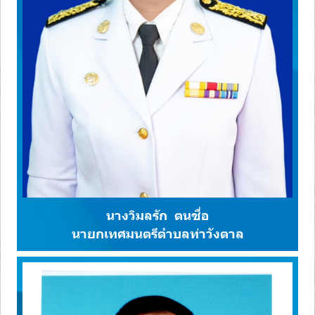
นางวิมลรัก ตนซื่อ
นายกเทศมนตรีตำบลท่าวังตาล