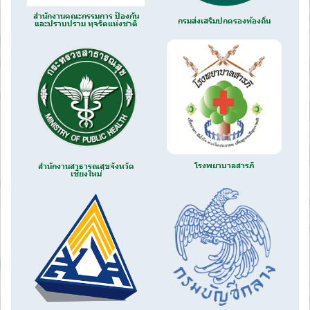
สำนักงานคณะกรรมการ ป้องกัน
กรมส่งเสริมปกครองท้องถิ่น
และปราบปราม ทุจริตแห่งชาติ
โรงพยาบาลสารภี
สำนักงานสาธารณสุขจังหวัด
เชียงใหม่