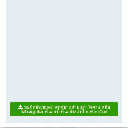
ขอนัดประชุมสภาเทศบาลตำบลท่าวังตาล สมัย
วิสามัญ สมัยที่ ๑ ครั้งที่ ๑ ประจำปี พ.ศ.๒๕๖๗