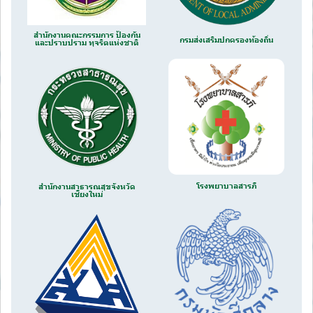
สำนักงานคณะกรรมการ ป้องกัน
กรมส่งเสริมปกครองท้องถิ่น
และปราบปราม ทุจริตแห่งชาติ
โรงพยาบาลสารภี
สำนักงานสาธารณสุขจังหวัด
เชียงใหม่