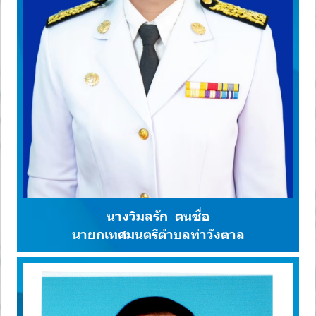
นางวิมลรัก ตนซื่อ
นายกเทศมนตรีตำบลท่าวังตาล