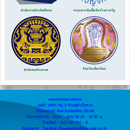
สำนักงานประกันสังคม
ระบบการจัดซื้อจัดจ้างภาครัฐ
จังหวัดเชียงใหม่
สำนักงบประมาณ
เทศบาลตำบลท่าวังตาล
เลขที่ 149/1 หมู่ 2 ตำบลท่าวังตาล
อำเภอสารภี จังหวัดเชียงใหม่ 50140
วันเวลาทำการ : จันทร์ - ศุกร์ 08.30 - 16.30 น.
โทรศัพท์ : 053 140 981 - 2
อีเมล์กลาง : Saraban-thawangtan@lgo.mail.go.th