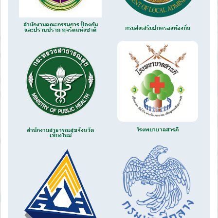
สำนักงานคณะกรรมการ ป้องกัน
กรมส่งเสริมปกครองท้องถิ่น
และปราบปราม ทุจริตแห่งชาติ
โรงพยาบาลสารภี
สำนักงานสาธารณสุขจังหวัด
เชียงใหม่