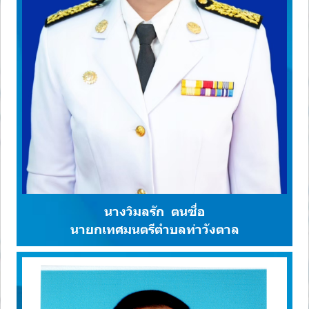
นางวิมลรัก ตนซื่อ
นายกเทศมนตรีตำบลท่าวังตาล