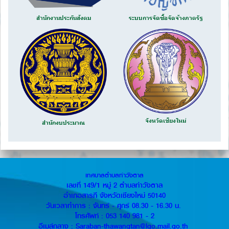
สำนักงานประกันสังคม
ระบบการจัดซื้อจัดจ้างภาครัฐ
จังหวัดเชียงใหม่
สำนักงบประมาณ
เทศบาลตำบลท่าวังตาล
เลขที่ 149/1 หมู่ 2 ตำบลท่าวังตาล
อำเภอสารภี จังหวัดเชียงใหม่ 50140
วันเวลาทำการ : จันทร์ - ศุกร์ 08.30 - 16.30 น.
โทรศัพท์ : 053 140 981 - 2
อีเมล์กลาง : Saraban-thawangtan@lgo.mail.go.th