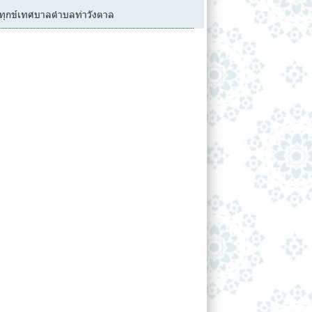
้องทุกข์เทศบาลตำบลท่าวังตาล