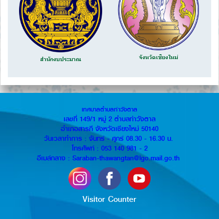
จังหวัดเชียงใหม่
สำนักงบประมาณ
เทศบาลตำบลท่าวังตาล
เลขที่ 149/1 หมู่ 2 ตำบลท่าวังตาล
อำเภอสารภี จังหวัดเชียงใหม่ 50140
วันเวลาทำการ : จันทร์ - ศุกร์ 08.30 - 16.30 น.
โทรศัพท์ : 053 140 981 - 2
อีเมล์กลาง : Saraban-thawangtan@lgo.mail.go.th
Visitor Counter