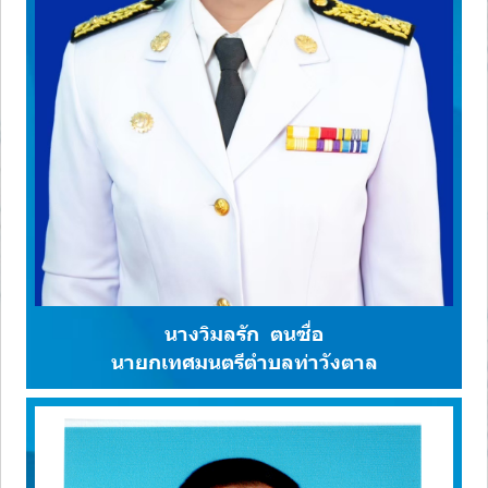
นางวิมลรัก ตนซื่อ
นายกเทศมนตรีตำบลท่าวังตาล