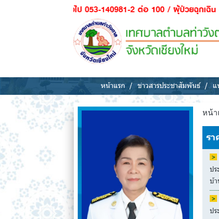
ทั่วไป 053-140981-2 ต่อ 100 / ผุ้ป่วยฉุกเฉิน - กู้ชีพ (นครพิงค
หน้าแรก
ข่าวสารประชาสัมพันธ์
แห
หน้า
ราค
ปร
บ้า
ปร