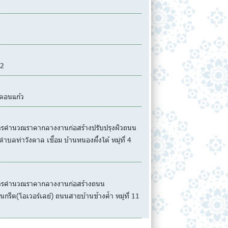
12
.ดอนแก้ว
ะการคำนวณราคากลางงานก่อสร้างปรับปรุงผิวถนน
บลท่าวังตาล เชื่อม บ้านหนองผึ้งใต้ หมู่ที่ 4
ละการคำนวณราคากลางงานก่อสร้างถนน
รีต(โอเวอร์เลย์) ถนนสายบ้านช้างค้ำ หมู่ที่ 11