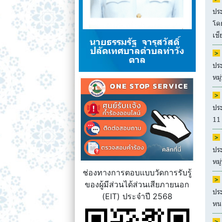
ปร
โดย
เชี
นายธรรมรัฐ จารุสวัสดิ์
ปลัดเทศบาลตำบลท่าวัง
ตาล
ปร
หมู
ปร
11 
ปร
หมู
ช่องทางการตอบแบบวัดการรับรู้
ของผู้มีส่วนได้ส่วนเสียภายนอก
ปร
(EIT) ประจำปี 2568
หนอ