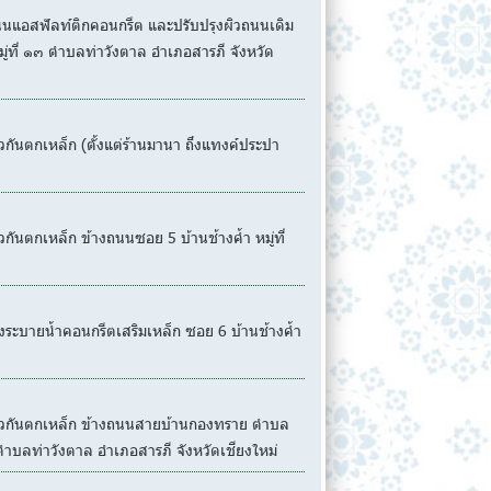
แอสฟัลท์ติกคอนกรีต และปรับปรุงผิวถนนเดิม
ู่ที่ ๑๓ ตำบลท่าวังตาล อำเภอสารภี จังหวัด
นตกเหล็ก (ตั้งแต่ร้านมานา ถึงแทงค์ประปา
ตกเหล็ก ข้างถนนซอย 5 บ้านช้างค้ำ หมู่ที่
ะบายน้ำคอนกรีตเสริมเหล็ก ซอย 6 บ้านช้างค้ำ
วกันตกเหล็ก ข้างถนนสายบ้านกองทราย ตำบล
 ตำบลท่าวังตาล อำเภอสารภี จังหวัดเชียงใหม่