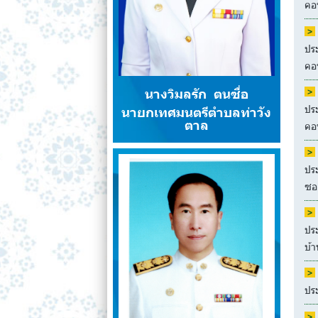
คอน
ปร
คอน
นางวิมลรัก ตนซื่อ
ปร
นายกเทศมนตรีตำบลท่าวัง
ตาล
คอน
ปร
ซอย
ปร
บ้า
ปร