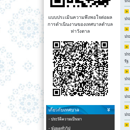
ประ
แบบประเมินความพึงพอใจต่อผล
ปร
การดำเนินงานของเทศบาลตำบล
ท่าวังตาล
ปร
ปร
รัฐ
ปร
ปร
เกี่ยวกับเทศบาล
ปร
- ประวัติความเป็นมา
- ข้อมูลทั่วไป