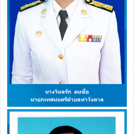
นางวิมลรัก ตนซื่อ
นายกเทศมนตรีตำบลท่าวังตาล