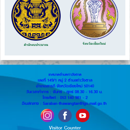
จังหวัดเชียงใหม่
สำนักงบประมาณ
เทศบาลตำบลท่าวังตาล
เลขที่ 149/1 หมู่ 2 ตำบลท่าวังตาล
อำเภอสารภี จังหวัดเชียงใหม่ 50140
วันเวลาทำการ : จันทร์ - ศุกร์ 08.30 - 16.30 น.
โทรศัพท์ : 053 140 981 - 2
อีเมล์กลาง : Saraban-thawangtan@lgo.mail.go.th
Visitor Counter