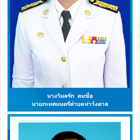
นางวิมลรัก ตนซื่อ
นายกเทศมนตรีตำบลท่าวังตาล